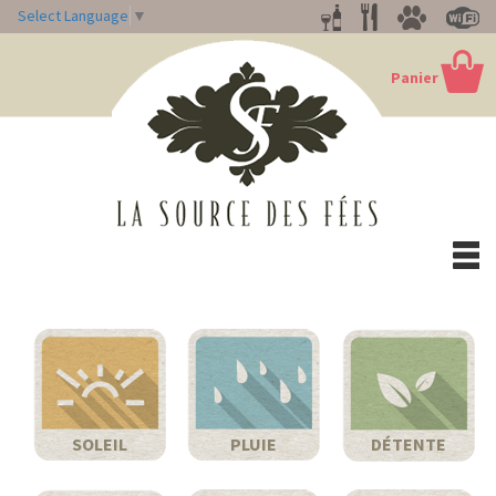
Select Language
▼
Panier
Togg
navi
SOLEIL
PLUIE
DÉTENTE