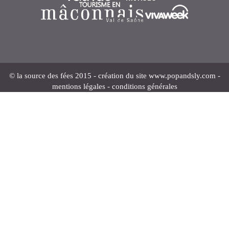
© la source des fées 2015 - création du site
www.popandsly.com
-
mentions légales
-
conditions générales