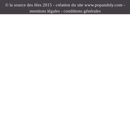
© la source des fées 2015 - création du site
www.popandsly.com
-
mentions légales
-
conditions générales