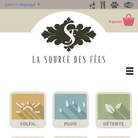
Select Language
▼
Panier
Togg
navi
SOLEIL
PLUIE
DÉTENTE