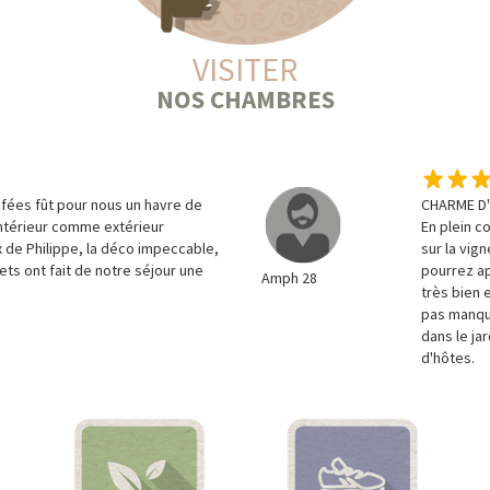
VISITER
NOS CHAMBRES
fées fût pour nous un havre de
CHARME D
intérieur comme extérieur
En plein c
x de Philippe, la déco impeccable,
sur la vig
llets ont fait de notre séjour une
pourrez ap
Amph 28
très bien 
pas manque
dans le jar
d'hôtes.